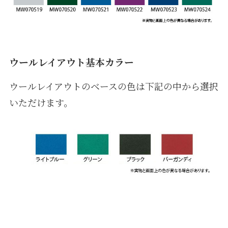
ウールレイアウト基本カラー
ウールレイアウトのベースの色は下記の中から選択
いただけます。